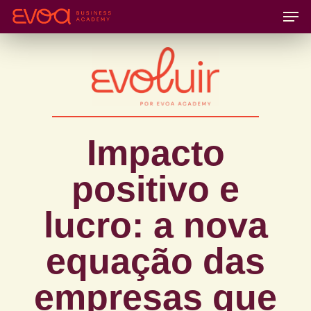
Skip
to
main
content
Impacto
positivo e
lucro: a nova
equação das
empresas que